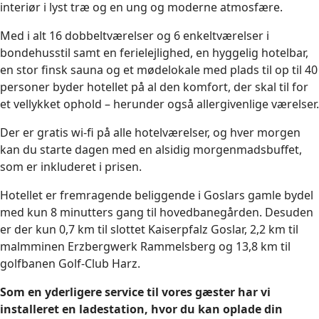
interiør i lyst træ og en ung og moderne atmosfære.
Med i alt 16 dobbeltværelser og 6 enkeltværelser i
bondehusstil samt en ferielejlighed, en hyggelig hotelbar,
en stor finsk sauna og et mødelokale med plads til op til 40
personer byder hotellet på al den komfort, der skal til for
et vellykket ophold – herunder også allergivenlige værelser.
Der er gratis wi-fi på alle hotelværelser, og hver morgen
kan du starte dagen med en alsidig morgenmadsbuffet,
som er inkluderet i prisen.
Hotellet er fremragende beliggende i Goslars gamle bydel
med kun 8 minutters gang til hovedbanegården. Desuden
er der kun 0,7 km til slottet Kaiserpfalz Goslar, 2,2 km til
malmminen Erzbergwerk Rammelsberg og 13,8 km til
golfbanen Golf-Club Harz.
Som en yderligere service til vores gæster har vi
installeret en ladestation, hvor du kan oplade din