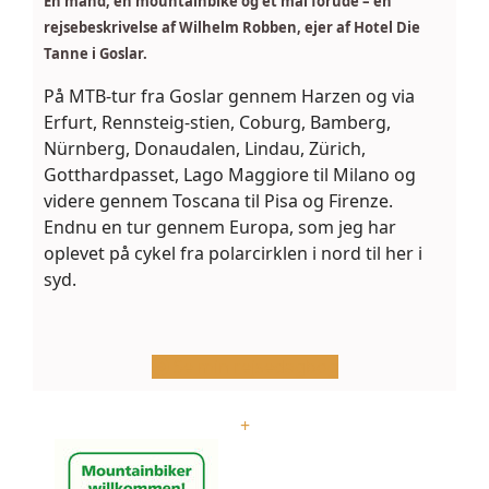
En mand, en mountainbike og et mål forude – en
rejsebeskrivelse af Wilhelm Robben, ejer af Hotel Die
Tanne i Goslar.
På MTB-tur fra Goslar gennem Harzen og via
Erfurt, Rennsteig-stien, Coburg, Bamberg,
Nürnberg, Donaudalen, Lindau, Zürich,
Gotthardpasset, Lago Maggiore til Milano og
videre gennem Toscana til Pisa og Firenze.
Endnu en tur gennem Europa, som jeg har
oplevet på cykel fra polarcirklen i nord til her i
syd.
Se min rejsedagbog
+